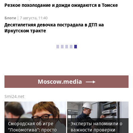
Резкое похолодание и дожди ожидаются в Томске
Блоги
|
7 августа, 11:40
Десятилетняя девочка пострадала в ДТП на
Иркутском тракте
Авто
|
6 августа, 14:00
Авито расширяет доставку
крупногабаритных товаров
вместе с «Байкал Сервис»
ТK «Байкал-Сервис»
615
Авито Доставка расширяет направление
крупногабаритных отправок: пользователям