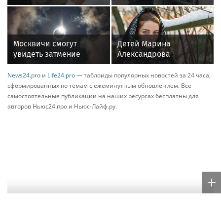
стала доступна доставка через транспортную
компанию «Байкал Сервис». Новый
логистический партнер позволит безопасно
отправлять и получать крупные грузы более чем
в ста городах России.
Для отправки и получения заказа пользователю
необходимо выбрать терминал «Байкал Сервис»
при оформлении доставки, приехать в него с
паспортом и показать сотруднику транспортной
компании штрихкод из приложения Авито. Через
этот же терминал покупатель сможет получить
заказ.
«Мы последовательно развиваем Авито Доставку, чтобы
пользователи могли безопасно покупать и продавать
товары практически любых категорий и размеров.
Подключение “Байкал Сервис” расширяет наши
логистические возможности для крупногабаритных
отправлений и делает такие сделки доступнее для
пользователей по всей стране. Для нас важно, чтобы