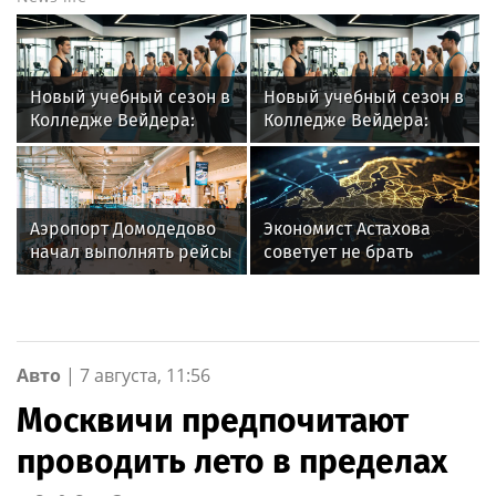
Новый учебный сезон в
Новый учебный сезон в
Колледже Вейдера:
Колледже Вейдера:
стартовали очные
стартовали очные
программы подготовки
программы подготовки
фитнес-тренеров и
фитнес-тренеров и
специалистов
специалистов
Аэропорт Домодедово
Экономист Астахова
индустрии здоровья
индустрии здоровья
начал выполнять рейсы
советует не брать
по согласованию
кредит на отпуск
Авто
|
7 августа, 11:56
Москвичи предпочитают
проводить лето в пределах