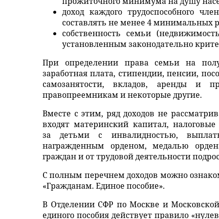
прожиточного минимума на душу нас
доход каждого трудоспособного чл
составлять не менее 4 минимальных раз
собственность семьи (недвижимость
установленным законодательно крите
При определении права семьи на полу
заработная плата, стипендии, пенсии, пос
самозанятости, вкладов, аренды и 
правопреемникам и некоторые другие.
Вместе с этим, ряд доходов не рассматри
входят материнский капитал, налоговые
за детьми с инвалидностью, выплат
награжденным орденом, медалью ордена
граждан и от трудовой деятельности подрост
С полным перечнем доходов можно ознаком
«Гражданам. Единое пособие».
В Отделении СФР по Москве и Московско
единого пособия действует правило «нулево