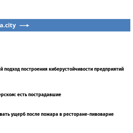
a.city
й подход построения киберустойчивости предприятий
ерском: есть пострадавшие
ывать ущерб после пожара в ресторане-пивоварне