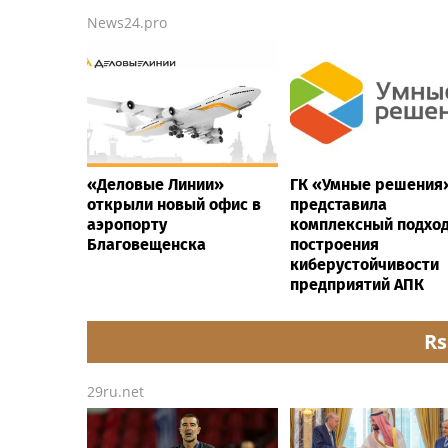
News24.pro
«Деловые Линии»
ГК «Умные решения
открыли новый офис в
представила
аэропорту
комплексный подхо
Благовещенска
построения
киберустойчивости
предприятий АПК
Rs
29ru.net