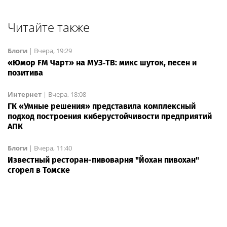
Читайте также
Блоги
|
Вчера, 19:29
«Юмор FM Чарт» на МУЗ‑ТВ: микс шуток, песен и
позитива
Интернет
|
Вчера, 18:08
ГК «Умные решения» представила комплексный
подход построения киберустойчивости предприятий
АПК
Блоги
|
Вчера, 11:40
Известный ресторан-пивоварня "Йохан пивохан"
сгорел в Томске