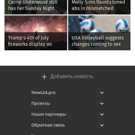
Carrie Underwood still
Molly Sims flaunts toned
has her Sunday Night
abs in mismatched
Football fastball,
bikini during perfect
awkward Jim Harbaugh &
beach day with her kids
Baywatch Livvy Dunne!
Trump's 4th of July
USA Volleyball suggests
fireworks display on
changes coming to sex
National Mall confirmed
testing, while junior
as largest in history
families raise male
athlete concerns
Добавить новость
News24.pro
Проекты
Наши партнеры
Обратная связь