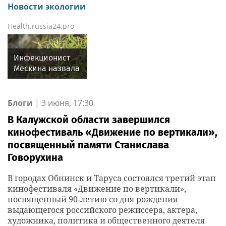
Новости экологии
Health.russia24.pro
Инфекционист
Мескина назвала
испанских
слизней
переносчиками
Блоги
|
3 июня, 17:30
паразитов
В Калужской области завершился
кинофестиваль «Движение по вертикали»,
посвященный памяти Станислава
Говорухина
В городах Обнинск и Таруса состоялся третий этап
кинофестиваля «Движение по вертикали»,
посвященный 90-летию со дня рождения
выдающегося российского режиссера, актера,
художника, политика и общественного деятеля