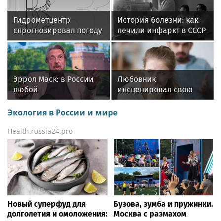
Гидрометцентр
История болезни: как
спрогнозировал погоду
лечили инфаркт в СССР
без дождя в Москве
и как это делают
сейчас
Эррол Маск: в России
Любовник
любой
инсценировал свою
здравомыслящий
смерть, чтобы не
человек был бы
платить за аборт
Экология в России и мире
счастлив
москвичке
Health.russia24.pro
Новый суперфуд для
Бузова, зумба и пружинки.
долголетия и омоложения:
Москва с размахом