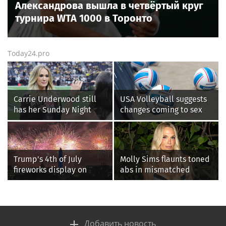
Александрова вышла в четвёртый круг
турнира WTA 1000 в Торонто
Today24.pro
Carrie Underwood still
USA Volleyball suggests
has her Sunday Night
changes coming to sex
Football fastball,
testing, while junior
awkward Jim Harbaugh &
families raise male
Baywatch Livvy Dunne!
athlete concerns
Trump's 4th of July
Molly Sims flaunts toned
fireworks display on
abs in mismatched
National Mall confirmed
bikini during perfect
as largest in history
beach day with her kids
Добавить новость