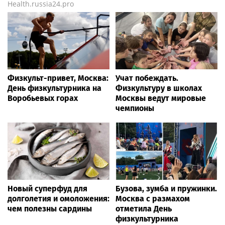
Никифорова
Health.russia24.pro
Физкульт-привет, Москва:
Учат побеждать.
День физкультурника на
Физкультуру в школах
Воробьевых горах
Москвы ведут мировые
чемпионы
Новый суперфуд для
Бузова, зумба и пружинки.
долголетия и омоложения:
Москва с размахом
чем полезны сардины
отметила День
физкультурника