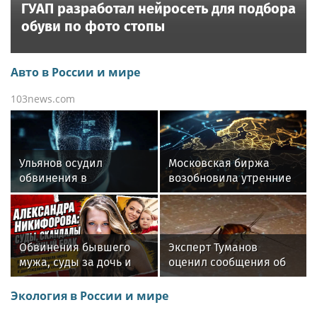
ГУАП разработал нейросеть для подбора
обуви по фото стопы
Авто в России и мире
103news.com
Ульянов осудил
Московская биржа
обвинения в
возобновила утренние
причастности России к
сессии 27 января 2025
пожарам во Франции
года
Обвинения бывшего
Эксперт Туманов
мужа, суды за дочь и
оценил сообщения об
тайный брак с
атаке американских
продюсером: как живет
тараканов на дачи
Экология в России и мире
актриса Александра