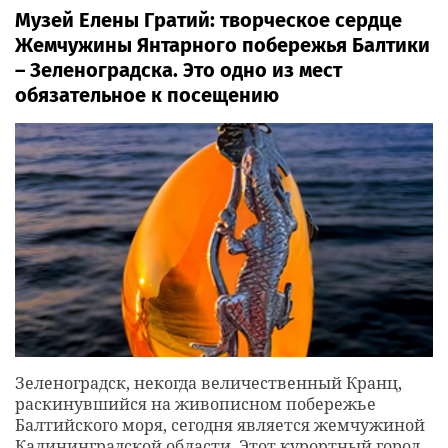
войны»
Музей Елены Гратий: творческое сердце
Жемчужины Янтарного побережья Балтики
– Зеленоградска. Это одно из мест
обязательное к посещению
Зеленоградск, некогда величественный Кранц,
раскинувшийся на живописном побережье
Балтийского моря, сегодня является жемчужиной
Калининградской области. Этот курортный город,