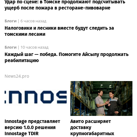
Удар по сцене: в Томске продолжают подсчитывать
ущерб после пожара в ресторане-пивоварне
Блоги
|
6 часов назад
Налоговики и лесники вместе будут следить за
томскими лесами
Блоги
|
10 часов назад
Каждый шаг — победа. Помогите Айсылу продолжать
реабилитацию
News24.pro
Innostage представляет
Авито расширяет
версию 1.0.0 решения
доставку
Innostage TDIR
крупногабаритных