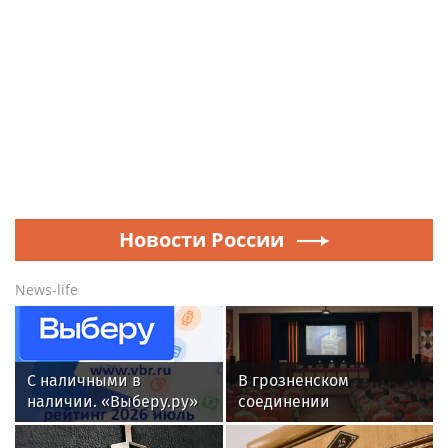
Новости России
News-life
С наличными в
В грозненском
наличии. «Выберу.ру»
соединении
составил рейтинг
Росгвардии прошла
кредитных карт для
встреча с