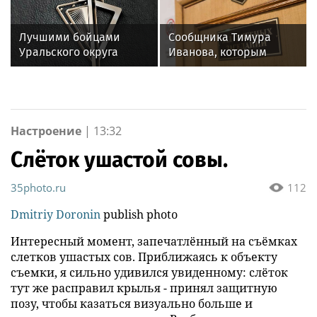
снятия денег за июль
представителями
2026 года
избирательной
Лучшими бойцами
Сообщника Тимура
комиссии
Уральского округа
Иванова, которым
Росгвардии стали
оказался гражданин
военнослужащие
Германии, осудят в РФ
озерского соединения
заочно
по охране важных
государственных
Настроение
|
13:32
объектов
Слёток ушастой совы.
35photo.ru
112
Dmitriy Doronin
publish photo
Интересный момент, запечатлённый на съёмках
слетков ушастых сов. Приближаясь к объекту
съемки, я сильно удивился увиденному: слёток
тут же расправил крылья - принял защитную
позу, чтобы казаться визуально больше и