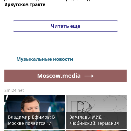
Иркутском тракте
Читать еще
Музыкальные новости
Moscow.media
Smi24.net
Владимир Ефимов: В
Замглавы МИД
Москве появится 17
Любинский: Германия
гостиниц по программе
предает забвению