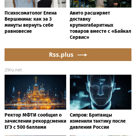
Психосоматолог Елена
Авито расширяет
Вершинина: как за 3
доставку
минуты вернуть себе
крупногабаритных
равновесие
товаров вместе с «Байкал
Сервис»
Rss.plus
29ru.net
Ректор МФТИ сообщил о
Сипров: Британцы
зачислении рекордсменки
изменили тактику после
ЕГЭ с 500 баллами
давления России