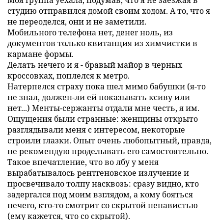
Моя группа уехала, подумав, что я не заезжая в
студию отправился домой своим ходом. А то, что я
не переоделся, они и не заметили.
Мобильного телефона нет, денег ноль, из
документов только квитанция из химчистки в
кармане формы.
Делать нечего и я - бравый майор в черных
кроссовках, поплелся к метро.
Натерпелся страху пока шел мимо бабушки (я-то
не знал, должен-ли ей показывать ксиву или
нет...) Менты-сержанты отдали мне честь, я им.
Ощущения были странные: женщины открыто
разглядывали меня с интересом, некоторые
строили глазки. Опыт очень любопытный, правда,
не рекомендую проделывать его самостоятельно.
Такое впечатление, что во лбу у меня
вырабатывалось рентгеновское излучение и
просвечивало толпу насквозь: сразу видно, кто
задергался под моим взглядом, а кому бояться
нечего, кто-то смотрит со скрытой ненавистью
(ему кажется, что со скрытой).