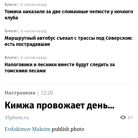
Блоги
|
6 часов назад
Томича наказали за две сломанные челюсти у ночного
клуба
Блоги
|
6 часов назад
Маршрутный автобус съехал с трассы под Северском:
есть пострадавшие
Блоги
|
6 часов назад
Налоговики и лесники вместе будут следить за
томскими лесами
Настроение
|
12:20
Кимжа провожает день...
35photo.ru
61
Evdokimov Maksim
publish photo