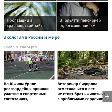
дольше, чем в
предсмертную записку
коммерческую
погибшей
недвижимость
Наговицыной
Пропавший в
В Тольятти пенсионер
красноярской тайге
отдал мошенникам
Сергей Усольцев имел
пакет с нарезанными
тайную семью и
газетами вместо денег
Экология в России и мире
внебрачную дочь
Health.russia24.pro
На Южном Урале
Ветеринар Сидорова
росгвардейцы приняли
отметила, что в лес
участие в спортивных
не стоит брать животных
состязаниях,
с проблемами сердечно-
приуроченных ко Дню
сосудистой системы
физкультурника