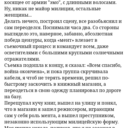
косящее от армии "эмо", с длинными волосами.
Ну, никак не майор милиции, остальные
женщины...
Делать нечего, построил сцену, все разобьяснил и
сам переоделся. Поснимали часа два. Со стороны
выглядело это, наверное, забавно, абсолютная
победа цензуры, когда «мент» влезает в
съемочный процесс и командует всем, даже
осветителями с большими круглыми солнечными
отражателями.
Съемка подошла к концу, я сказал: «Всем спасибо,
война окончена», и пока группа скручивала
кабеля, я чтоб не терять времени, решил по-
быстрому заскочить в книжный магазин, а
переодеться в свою одежду планировал по дороге
на базу.
Перещупал кучу книг, вышел на улицу и понял,
что в магазин я зашел режиссером, играющим
сам у себя роль мента, а вышел преступником,
незаконно использующим милицейскую форму.