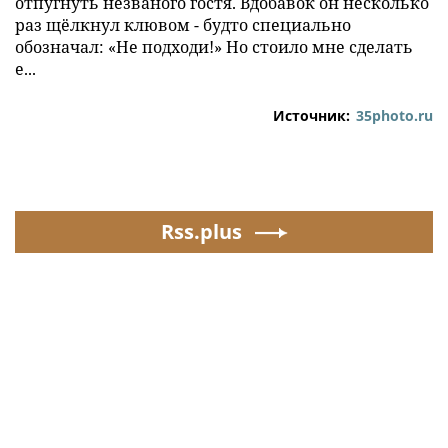
отпугнуть незваного гостя. Вдобавок он несколько
раз щёлкнул клювом - будто специально
обозначал: «Не подходи!» Но стоило мне сделать
е...
Источник:
35photo.ru
Rss.plus