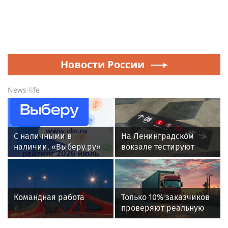
Новости России
News-life
С наличными в
На Ленинградском
наличии. «Выберу.ру»
вокзале тестируют
составил рейтинг
напольную навигацию
кредитных карт для
снятия денег за июль
2026 года
Командная работа
Только 10% заказчиков
проверяют реальную
готовность