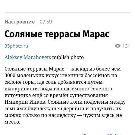
перевозчиков к
переходу на ЭДО –
«Деловые Линии» и
«Ренессанс
Настроение
|
07:59
страхование»
Соляные террасы Марас
35photo.ru
131
Aleksey Marahovets
publish photo
Соляные террасы Марас — каскад из более чем
3000 маленьких искусственных бассейнов на
склоне горы, где соль добывается путем
выпаривания воды из подземного соленого
источника ещё со времён существования
Империи Инков. Соляные копи поделены между
семьями близлежащей деревни и получить их
можно только по наследству — чужим здесь не
место.