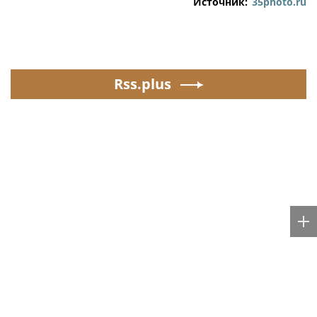
Источник:
35photo.ru
Rss.plus