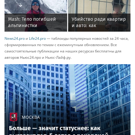
просты: привезти из со...
Источник:
35photo.ru
Rss.plus