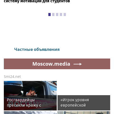
систему мотивации для студентов
Настроение
|
14:40
Анастасов монастырь,
тульская область, Одоевский
район
35photo.ru
82
Artem Paramonov
publish photo
Коты, кошки и котята. Телята, ёжики, щенок по
имени Кубик. Монахи, звон колоколов и закат, от
которого хочется просто остановиться. Не знаю,
что ещё можно было бы добавить к этому вечеру,
чтобы уровень прекрасного стал выше. Здесь
действительно Русью пахнет. Настоящей, живой
— без интернета и суеты. Здесь мирские заботы