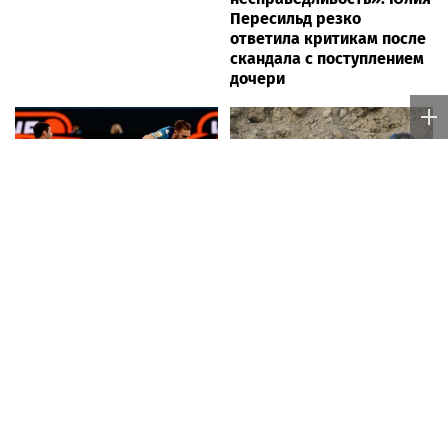
Блоги
|
11 часов назад
Томичам рассказали, какие продукты улучшают
память
Блоги
|
11 часов назад
В Северске желание купить двигатель обернулось
обманом
Читать еще
Частные объявления
Moscow.media