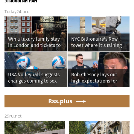
этнологии РАН
Today24.pro
Win a luxury family stay
NYC Billionaire’s Row
in London and tickets to
tower where it’s raining
see West End smash-hit
‘chunks of concrete’
Oliver!
losing value fast: ‘It’s too
dangerous’
USA Volleyball suggests
Bob Chesney lays out
changes coming to sex
high expectations for
testing, while junior
UCLA athletics
families raise male
athlete concerns
Rss.plus
29ru.net