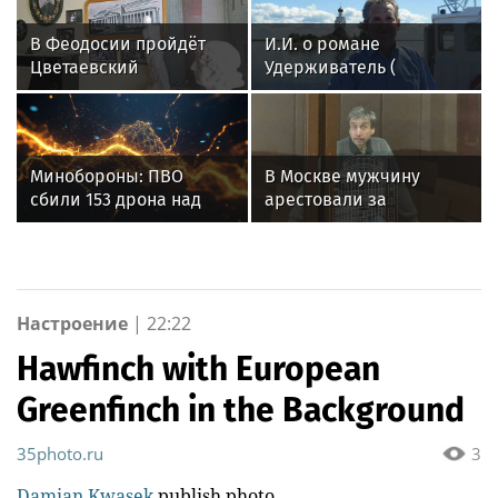
В Феодосии пройдёт
И.И. о романе
Цветаевский
Удерживатель (
музыкально-
Удерживающий сейчас
поэтический
) русского вологодского
фестиваль: программа
писателя и поэта
Андрея Малышева (
Минобороны: ПВО
В Москве мужчину
роман опубликован в
сбили 153 дрона над
арестовали за
2016 г. )
Россией за ночь 9
истязание родителей
августа
Настроение
|
22:22
Hawfinch with European
Greenfinch in the Background
35photo.ru
3
Damian Kwasek
publish photo