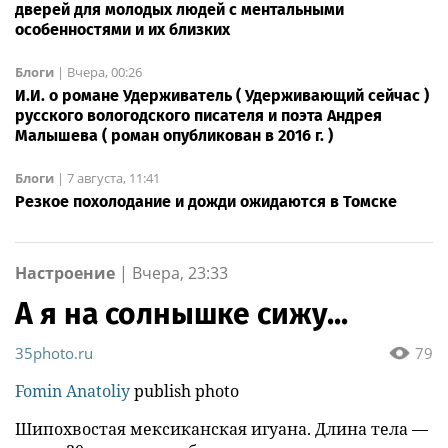
дверей для молодых людей с ментальными
особенностями и их близких
Блоги
|
Вчера, 00:26
И.И. о романе Удерживатель ( Удерживающий сейчас )
русского вологодского писателя и поэта Андрея
Малышева ( роман опубликован в 2016 г. )
Блоги
|
7 августа, 11:41
Резкое похолодание и дожди ожидаются в Томске
Настроение
|
Вчера, 23:33
А я на солнышке сижу...
35photo.ru
79
Fomin Anatoliy
publish photo
Шипохвостая мексиканская игуана. Длина тела —