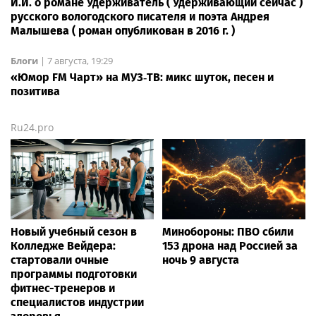
И.И. о романе Удерживатель ( Удерживающий сейчас )
русского вологодского писателя и поэта Андрея
Малышева ( роман опубликован в 2016 г. )
Блоги
|
7 августа, 19:29
«Юмор FM Чарт» на МУЗ‑ТВ: микс шуток, песен и
позитива
Ru24.pro
Новый учебный сезон в
Минобороны: ПВО сбили
Колледже Вейдера:
153 дрона над Россией за
стартовали очные
ночь 9 августа
программы подготовки
фитнес-тренеров и
специалистов индустрии