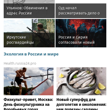
Ульянов: Обвинения в
Суд начал
адрес России
рассматривать дело о
показывают
взятке бывшего топ-
неуважение властей
менеджера
Франции к народу
«Ростелекома»
Иркутские
Россия и Сирия
росгвардейцы
согласовали новый
завоевали золото на
формат русского
чемпионате
военного присутствия.
Экология в России и мире
Сибирского ордена
Пинчук задал пять
Жукова округа
неудобных вопросов
Health.russia24.pro
Росгвардии по
служебно-боевой
стрельбе
Физкульт-привет, Москва:
Новый суперфуд для
День физкультурника на
долголетия и омоложения:
Воробьевых горах
чем полезны сардины