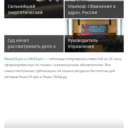
Сильнейший
Ульянов: Обвинения в
энергетический
адрес России
переворот: что
показывают
принесет парад планет
неуважение властей
12 августа
Франции к народу
Суд начал
Руководитель
рассматривать дело о
Управления
взятке бывшего топ-
вневедомственной
менеджера
охраны Росгвардии по
News24.pro
и
Life24.pro
— таблоиды популярных новостей за 24 часа,
«Ростелекома»
Иркутской области
сформированных по темам с ежеминутным обновлением. Все
принял участие во
самостоятельные публикации на наших ресурсах бесплатны для
Всероссийском
авторов Ньюс24.про и Ньюс-Лайф.ру.
совещании-семинаре в
Нижнем Новгороде