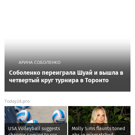
АРИНА СОБОЛЕНКО
Соболенко переиграла Шуай и вышла в
четвертый круг турнира в Торонто
Today24.pro
USA Volleyball suggests
Molly Sims flaunts toned
changes coming to sex
abs in mismatched