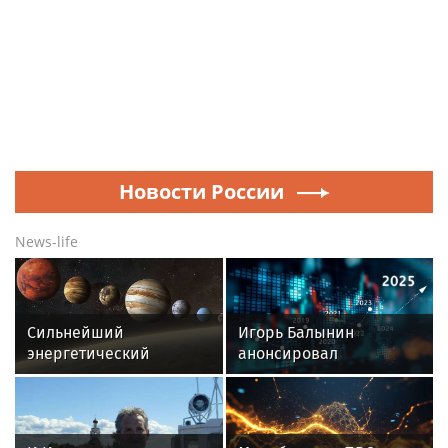
Новости России
News-life
Сильнейший
Игорь Балынин
энергетический
анонсировал
переворот: что
шестидневную
принесет парад планет
рабочую неделю в 2027
12 августа
году