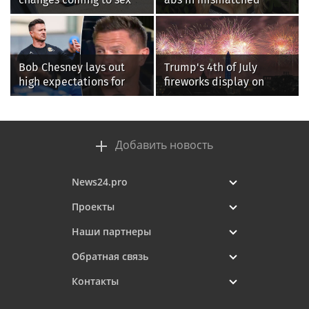
testing, while junior
bikini during perfect
families raise male
beach day with her kids
athlete concerns
Bob Chesney lays out
Trump's 4th of July
high expectations for
fireworks display on
UCLA athletics
National Mall confirmed
as largest in history
Добавить новость
News24.pro
Проекты
Наши партнеры
Обратная связь
Контакты