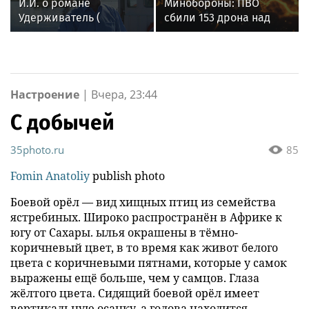
И.И. о романе
Минобороны: ПВО
Удерживатель (
сбили 153 дрона над
Удерживающий сейчас
Россией за ночь 9
) русского вологодского
августа
писателя и поэта
Андрея Малышева (
роман опубликован в
Настроение
|
Вчера, 23:44
2016 г. )
С добычей
35photo.ru
85
Fomin Anatoliy
publish photo
Боевой орёл — вид хищных птиц из семейства
ястребиных. Широко распространён в Африке к
югу от Сахары. ылья окрашены в тёмно-
коричневый цвет, в то время как живот белого
цвета с коричневыми пятнами, которые у самок
выражены ещё больше, чем у самцов. Глаза
жёлтого цвета. Сидящий боевой орёл имеет
вертикальную осанку, а голова находится