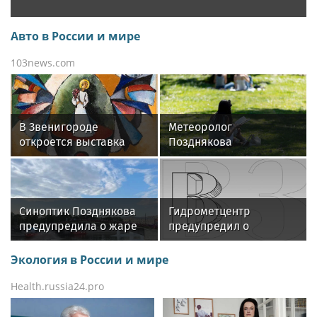
Авто в России и мире
103news.com
В Звенигороде
Метеоролог
откроется выставка
Позднякова
народного художника
спрогнозировала жару
России Евгения Зевина
до +31 градуса в Москве
Синоптик Позднякова
Гидрометцентр
предупредила о жаре
предупредил о
до +31 градуса в Москве
наступающей на
Москву жаре
Экология в России и мире
Health.russia24.pro