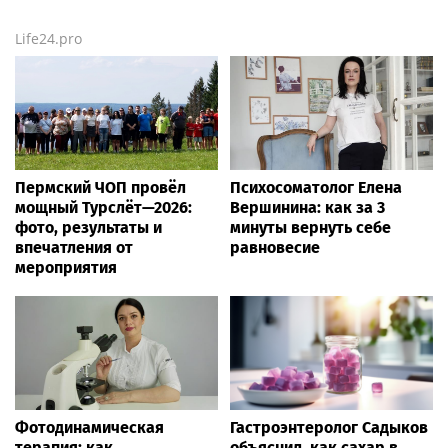
Life24.pro
Пермский ЧОП провёл
Психосоматолог Елена
мощный Турслёт—2026:
Вершинина: как за 3
фото, результаты и
минуты вернуть себе
впечатления от
равновесие
мероприятия
Фотодинамическая
Гастроэнтеролог Садыков
терапия: как
объяснил, как сахар в