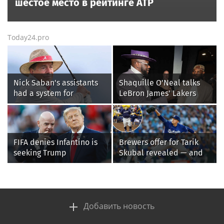
шестое место в рейтинге ATP
Today24.pro
Nick Saban's assistants
Shaquille O'Neal talks
had a system for
LeBron James' Lakers
sneaking onto golf
legacy, why his new 76ers
courses without him
might be extremely
knowing, until it
'dangerous'
backfired
FIFA denies Infantino is
Brewers offer for Tarik
seeking Trump
Skubal revealed — and
administration help as
it’s better than the
pressure mounts over his
Dodgers
leadership
Добавить новость