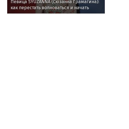
Певица SYUZANNA (Сюзанна Грамагина):
как перестать волноваться и начать
говорить спокойно