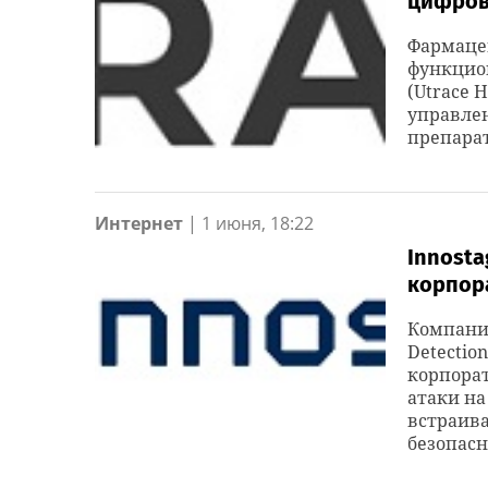
цифров
Фармаце
функцио
(Utrace 
управле
препарат
Интернет
|
1 июня, 18:22
Innosta
корпора
Компания 
Detectio
корпора
атаки на
встраив
безопасн