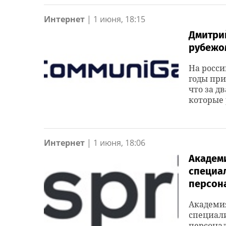
Интернет
|
1 июня, 18:15
Дмитрий
рубежо
На росси
годы пр
что за д
которые 
Интернет
|
1 июня, 18:06
Академи
специал
персон
Академия
специали
персонал