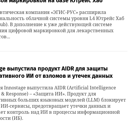
ой маркировкой на базе Ютрейс Хаб
втическая компания «ЭГИС-РУС» расширила
нальность облачной системы уровня L4 Ютрейс Хаб
Hub). В дополнение к уже действующей системе
ния цифровой маркировкой для лекарственных
ов...
ge выпустила продукт AIDR для защиты
тивного ИИ от взломов и утечек данных
Innostage выпустила AIDR (Artificial Intelligence
n & Response) – «Защита ИИ». Продукт для
тивных больших языковых моделей (LLM) блокирует
 ИИ-сервисы, предотвращает утечки данных и
ает контроль над ИИ в процессы информационной
ости (ИБ).