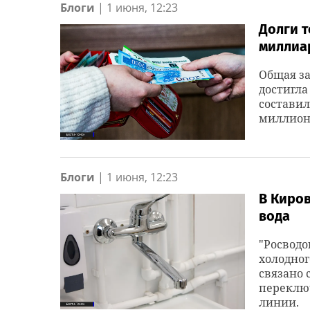
Блоги
|
1 июня, 12:23
Долги т
миллиа
Общая за
достигла
составил
миллионо
Блоги
|
1 июня, 12:23
В Киров
вода
"Росвод
холодног
связано 
переключ
линии.