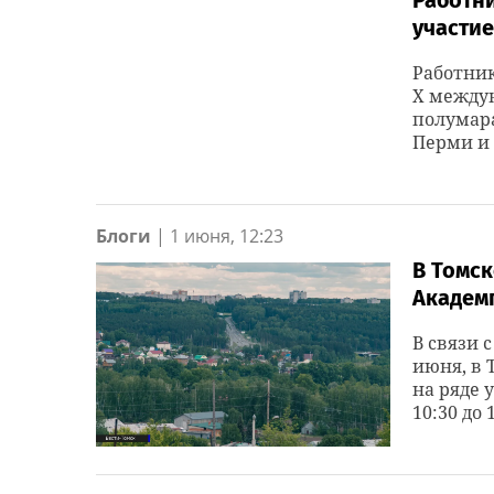
Работн
участи
Работник
X междун
полумар
Перми и
Блоги
|
1 июня, 12:23
В Томск
Академ
В связи 
июня, в 
на ряде 
10:30 до