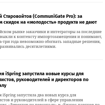
 Старовойтов (CommuniGate Pro): за
м скидок на «молодость» продукта не дают
йском рынке заказчики и интеграторы за последние
ивыкли к контексту импортозамещения и понимают,
ва-три года невозможно обогнать западные решения,
развивались десятилетиями.
я iSpring запустила новые курсы для
истов, руководителей и директоров по
алу
 iSpring запустила два новых курса для
стов и руководителей в сфере управления
ом: «Директор по персоналу» и «Бизнес-партнер по