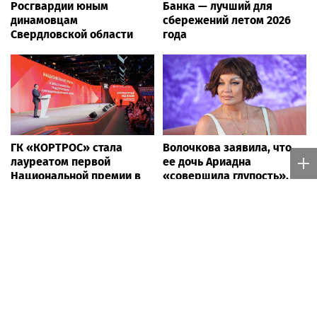
Росгвардии юным
Банка — лучший для
динамовцам
сбережений летом 2026
Свердловской области
года
ГК «КОРТРОС» стала
Волочкова заявила, что
лауреатом первой
ее дочь Ариадна
Национальной премии в
«совершила глупость»,
области архитектуры и
взяв фамилию мужа
градостроительства за
проект района
«Академический»
Музыкальные новости