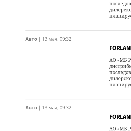
последов
дилерско
планируе
Авто
|
13 мая, 09:32
FORLAN
АО «МБ Р
дистрибь
последов
дилерско
планируе
Авто
|
13 мая, 09:32
FORLAN
АО «МБ Р