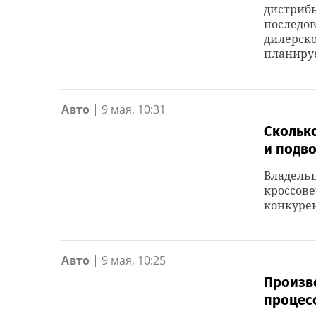
дистрибь
последов
дилерско
планируе
Авто
|
9 мая, 10:31
Сколько
и подв
Владель
кроссове
конкуре
Авто
|
9 мая, 10:25
Произво
процесс