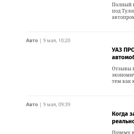
Полный ц
под Туло
автопро
Авто
|
9 мая, 10:20
УАЗ ПР
автомо
Отзывы в
экономич
тем как 
Авто
|
9 мая, 09:39
Когда 
реальн
Почему в