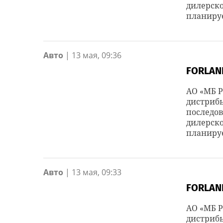
дилерско
планируе
Авто
|
13 мая, 09:36
FORLAN
АО «МБ Р
дистрибь
последов
дилерско
планируе
Авто
|
13 мая, 09:33
FORLAN
АО «МБ Р
дистрибь