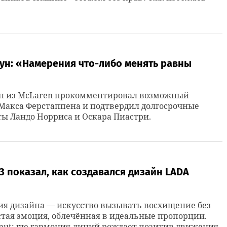
ун: «Намерения что-либо менять равны
ун из McLaren прокомментировал возможный
Макса Ферстаппена и подтвердил долгосрочные
ы Ландо Норриса и Оскара Пиастри.
 показал, как создавался дизайн LADA
я дизайна — искусство вызывать восхищение без
стая эмоция, облечённая в идеальные пропорции.
mut: где гармония линий рождает позитив движения.