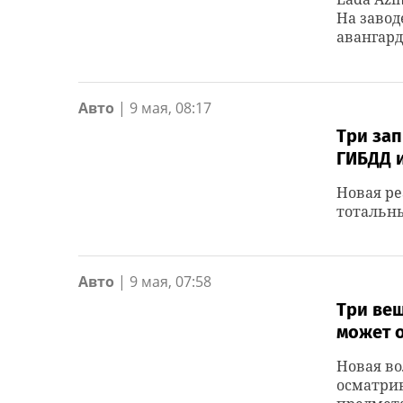
На завод
авангард
Авто
|
9 мая, 08:17
Три зап
ГИБДД 
Новая ре
тотальны
Авто
|
9 мая, 07:58
Три вещ
может 
Новая во
осматрив