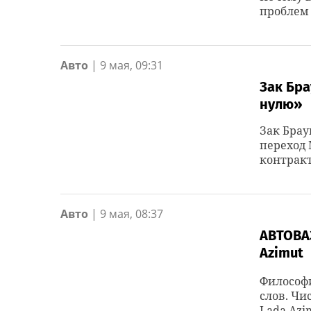
проблем
Авто
|
9 мая, 09:31
Зак Бра
нулю»
Зак Бра
переход 
контракт
Авто
|
9 мая, 08:37
АВТОВАЗ
Azimut
Философи
слов. Чи
Lada Azi