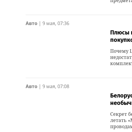
предмет
Авто
|
9 мая, 07:36
Плюсы и
покупк
Почему L
недостат
комплек
Авто
|
9 мая, 07:08
Белорус
необыч
Секрет б
летать «
провода