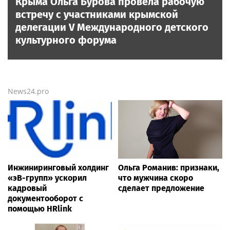
Крыма Ольга Бурова провела рабочую
встречу с участниками крымской
делегации V Международного детского
культурного форума
News24.pro
Инжиниринговый холдинг
Ольга Романив: признаки,
«эВ-групп» ускорил
что мужчина скоро
кадровый
сделает предложение
документооборот с
помощью HRlink