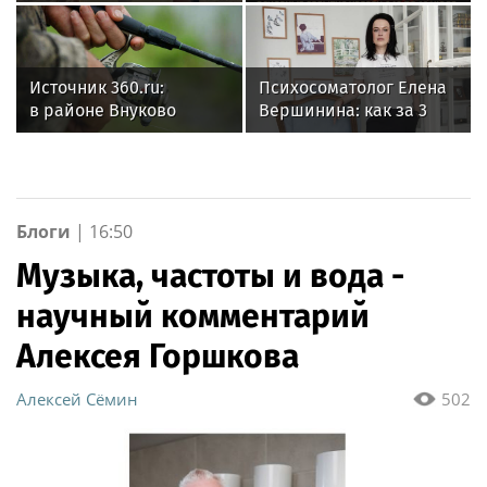
пропавшей во
недели с 13 по 19 июля
Вьетнаме москвички
(видео)
Махмудовой заявил,
что ее могли похитить
Источник 360.ru:
Психосоматолог Елена
в районе Внуково
Вершинина: как за 3
рыбак поймал
минуты вернуть себе
на крючок затонувший
равновесие
автомобиль
Блоги
|
16:50
Музыка, частоты и вода -
научный комментарий
Алексея Горшкова
Алексей Сёмин
502