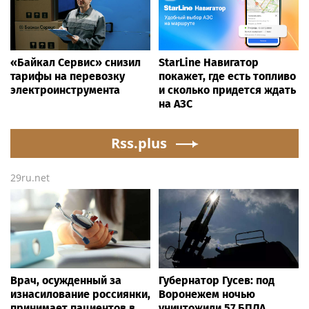
«Байкал Сервис» снизил
StarLine Навигатор
тарифы на перевозку
покажет, где есть топливо
электроинструмента
и сколько придется ждать
на АЗС
Rss.plus
29ru.net
Врач, осужденный за
Губернатор Гусев: под
изнасилование россиянки,
Воронежем ночью
принимает пациентов в
уничтожили 57 БПЛА