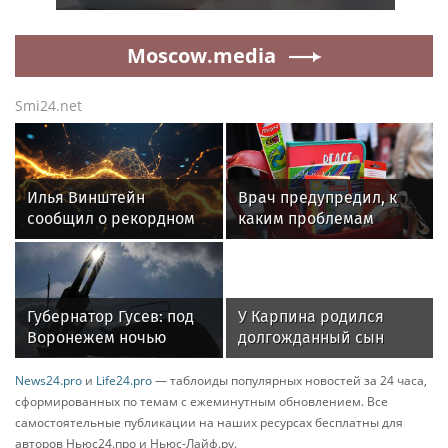
тканей
Moscow.media
Smi24.net
Илья Винштейн
Врач предупредил, к
сообщил о рекордном
каким проблемам
количестве гроз в
приведет
Кургане этим летом
неправильный выбор
рюкзака для школьника
Губернатор Гусев: под
У Карпина родился
Воронежем ночью
долгожданный сын
уничтожили 57 БПЛА
News24.pro
и
Life24.pro
— таблоиды популярных новостей за 24 часа,
сформированных по темам с ежеминутным обновлением. Все
самостоятельные публикации на наших ресурсах бесплатны для
авторов Ньюс24.про и Ньюс-Лайф.ру.