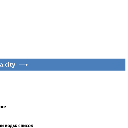
a.city
ске
ой воды: список