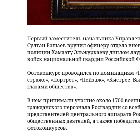
Первый заместитель начальника Управлен
Султан Рашаев вручил офицеру отдела вне
полиции Хамзату Эльжуркаеву диплом лау
войск национальной гвардии Российской Фе
Фотоконкурс проводился по номинациям «Г
страже», «Портрет», «Пейзаж», «Быстрее. В
глазами общества».
В нем принимали участие около 1700 воен
гражданского персонала Росгвардии со все
представителей центрального аппарата Ро
общественных деятелей, а также победите
фотоконкурсов.