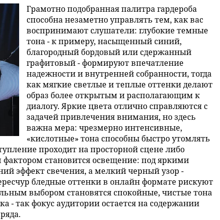
Грамотно подобранная палитра гардероба
способна незаметно управлять тем, как вас
воспринимают слушатели: глубокие темные
тона - к примеру, насыщенный синий,
благородный бордовый или сдержанный
графитовый - формируют впечатление
надежности и внутренней собранности, тогда
как мягкие светлые и теплые оттенки делают
образ более открытым и располагающим к
диалогу. Яркие цвета отлично справляются с
задачей привлечения внимания, но здесь
важна мера: чрезмерно интенсивные,
«кислотные» тона способны быстро утомлять
тупление проходит на просторной сцене либо
м фактором становится освещение: под яркими
ий эффект свечения, а мелкий черный узор -
чересчур бледные оттенки в онлайн формате рискуют
льным выбором становятся спокойные, чистые тона
ка - так фокус аудитории остается на содержании
ряда.