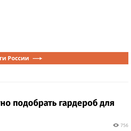
ти России
тно подобрать гардероб для
756