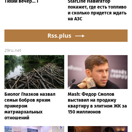
Тихий вечер... Г
StarLine Навигатор
покажет, где есть топливо
и сколько придется ждать
на АЗС
Rss.plus
29ru.net
Биолог Глазков назвал
Mash: Федор Смолов
семьи бобров ярким
выставил на продажу
примером
квартиру в элитном ЖК за
матриархальных
150 миллионов
отношений