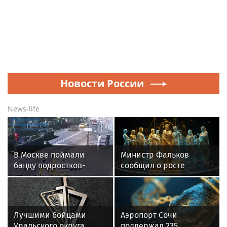
Новости России
News-life
В Москве поймали
Министр Фальков
банду подростков-
сообщил о росте
автоподставщиков
популярности вузов в
регионах России
Лучшими бойцами
Аэропорт Сочи
Уральского округа
поддержал 235