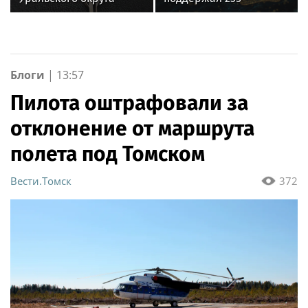
Росгвардии стали
пассажиров во время
военнослужащие
ограничения рейсов
озерского соединения
по охране важных
государственных
Блоги
|
13:57
объектов
Пилота оштрафовали за
отклонение от маршрута
полета под Томском
Вести.Томск
372