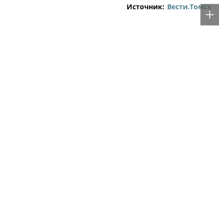
Источник:
Вести.Томск
Этот материал опубликован пользователем сайта через
форму добавления новостей.
Ответственность за содержание материала несет автор
публикации. Точка зрения автора может не совпадать с
позицией редакции.
Rss.plus