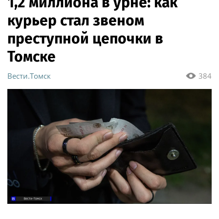
1,2 миллиона в урне: как
курьер стал звеном
преступной цепочки в
Томске
Вести.Томск
384