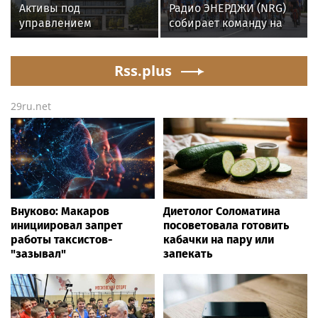
Активы под
Радио ЭНЕРДЖИ (NRG)
управлением
собирает команду на
инвесткомпании AMCH
Tour de Russie в
превысили $50 млн
Петербурге
Rss.plus
29ru.net
Внуково: Макаров
Диетолог Соломатина
инициировал запрет
посоветовала готовить
работы таксистов-
кабачки на пару или
"зазывал"
запекать