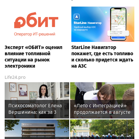
Эксперт «ОБИТ» оценил
StarLine Навигатор
влияние топливной
покажет, где есть топливо
ситуации на рынок
и сколько придется ждать
электроники
на АЗС
Life24.pro
Психосоматолог Елена
«Лето с Интеграцией»
Вершинина: как за 3
продолжается в августе
минуты вернуть себе
— заключительный
равновесие
месяц программы