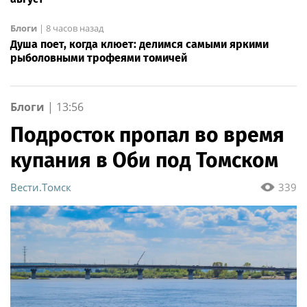
Блоги
|
8 часов назад
Душа поет, когда клюет: делимся самыми яркими
рыболовными трофеями томичей
Блоги
|
13:56
Подросток пропал во время
купания в Оби под Томском
Вести.Томск
339