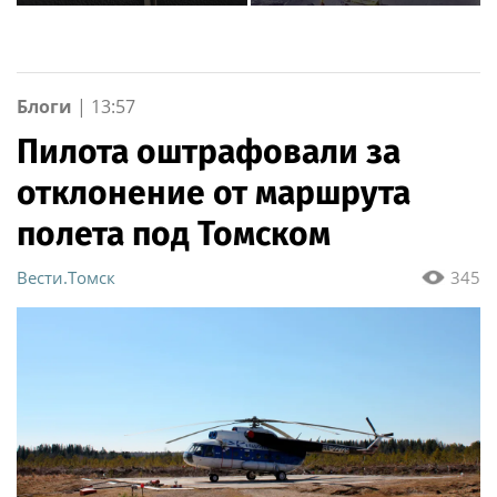
Росгвардии стали
автоподставщиков
военнослужащие
озерского соединения
по охране важных
государственных
Блоги
|
13:57
объектов
Пилота оштрафовали за
отклонение от маршрута
полета под Томском
Вести.Томск
345