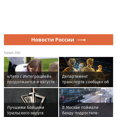
Новости России
News-life
«Лето с Интеграцией»
Департамент
продолжается в августе
транспорта сообщил об
— заключительный
увеличении
месяц программы
интервалов метро в
Москве
Лучшими бойцами
В Москве поймали
Уральского округа
банду подростков-