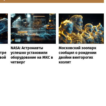
NASA: Астронавты
Московский зоопарк
отре
успешно установили
сообщил о рождении
вой
оборудование на МКС в
двойни винторогих
четверг
козлят