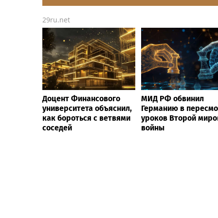
29ru.net
Доцент Финансового
МИД РФ обвинил
университета объяснил,
Германию в пересм
как бороться с ветвями
уроков Второй миро
соседей
войны