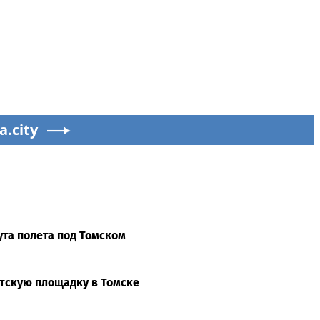
a.city
та полета под Томском
етскую площадку в Томске