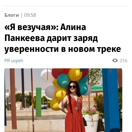
фитнес-тренеров и
специалистов
индустрии здоровья
Блоги
|
09:58
«Я везучая»: Алина
Панкеева дарит заряд
уверенности в новом треке
PR uspeh
256