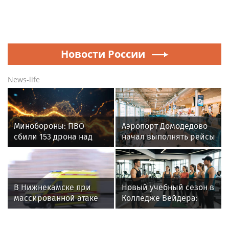
Новости России
News-life
Минобороны: ПВО
Аэропорт Домодедово
сбили 153 дрона над
начал выполнять рейсы
Россией за ночь 9
по согласованию
августа
В Нижнекамске при
Новый учебный сезон в
массированной атаке
Колледже Вейдера:
БПЛА погибли люди
стартовали очные
программы подготовки