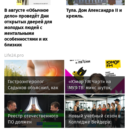
В августе «Обычное
Тула. Дом Александра II и
дело» проведёт Дни
кремль.
открытых дверей для
молодых людей с
ментальными
особенностями и их
близких
Life24.pro
Гастроэнтеролог
«Юмор FM Чарт» на
Садыков объяснил, как
МУЗ‑ТВ: микс шуток,
амброзия может влиять
песен и позитива
на ЖКТ
Реестр отечественного
Новый учебный сезон в
ПО должен
Колледже Вейдера:
гарантировать защиту
стартовали очные