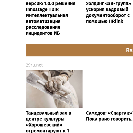
версию 1.0.0 решения
холдинг «эВ-групп»
Innostage TDIR
ускорил кадровый
Интеллектуальная
документооборот с
автоматизация
помощью HRlink
расследования
инцидентов ИБ
Rs
29ru.net
Танцевальный зал в
Самедов: «Спартак»
центре культуры
Пока рано говорить.
«Хорошевский»
отремонтируют к 1