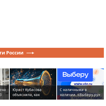
ти России
ена
Юрист Кубасова
С наличными в
3
объяснила, как
наличии. «Выберу.ру»
бе
бороться с шумными
составил рейтинг
соседями в СНТ
кредитных карт для