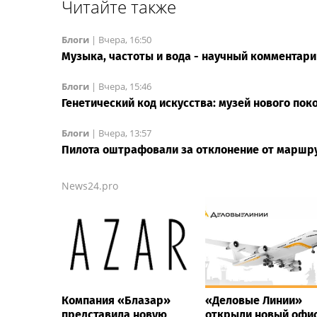
Читайте также
Блоги
|
Вчера, 16:50
Музыка, частоты и вода - научный комментар
Блоги
|
Вчера, 15:46
Генетический код искусства: музей нового пок
Блоги
|
Вчера, 13:57
Пилота оштрафовали за отклонение от маршру
News24.pro
Компания «Блазар»
«Деловые Линии»
представила новую
открыли новый офис