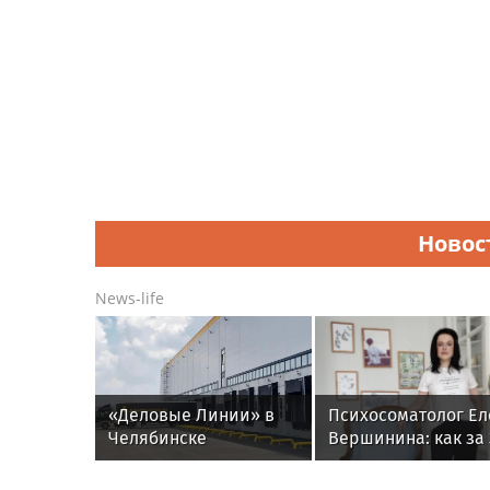
Новос
News-life
«Деловые Линии» в
Психосоматолог Ел
Челябинске
Вершинина: как за 
переезжают на новый
минуты вернуть се
адрес
равновесие