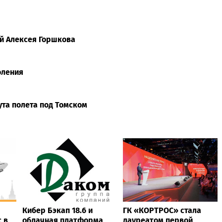
ий Алексея Горшкова
оления
та полета под Томском
Кибер Бэкап 18.6 и
ГК «КОРТРОС» стала
 в
облачная платформа
лауреатом первой