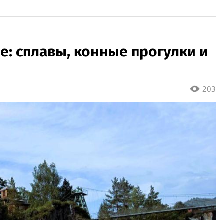
снятия денег за июль
2026 года
е: сплавы, конные прогулки и
203