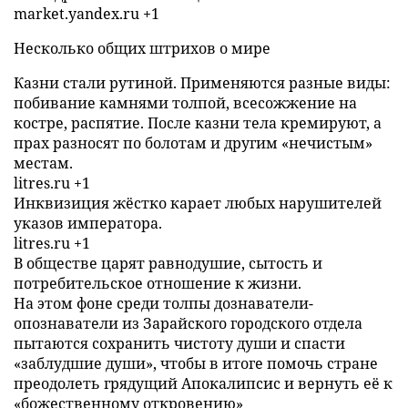
market.yandex.ru +1
Несколько общих штрихов о мире
Казни стали рутиной. Применяются разные виды:
побивание камнями толпой, всесожжение на
костре, распятие. После казни тела кремируют, а
прах разносят по болотам и другим «нечистым»
местам.
litres.ru +1
Инквизиция жёстко карает любых нарушителей
указов императора.
litres.ru +1
В обществе царят равнодушие, сытость и
потребительское отношение к жизни.
На этом фоне среди толпы дознаватели-
опознаватели из Зарайского городского отдела
пытаются сохранить чистоту души и спасти
«заблудшие души», чтобы в итоге помочь стране
преодолеть грядущий Апокалипсис и вернуть её к
«божественному откровению»