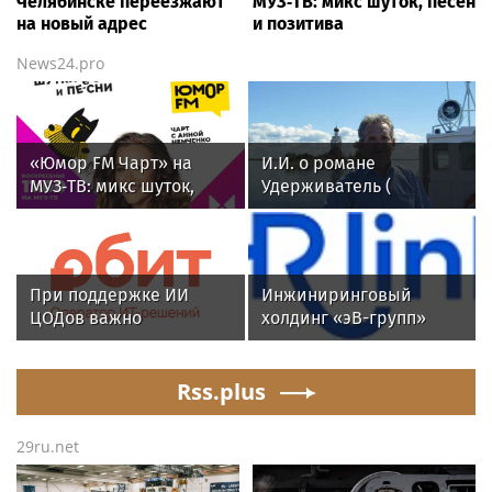
Челябинске переезжают
МУЗ‑ТВ: микс шуток, песен
на новый адрес
и позитива
News24.pro
«Юмор FM Чарт» на
И.И. о романе
МУЗ‑ТВ: микс шуток,
Удерживатель (
песен и позитива
Удерживающий сейчас
) русского вологодского
писателя и поэта
Андрея Малышева (
При поддержке ИИ
Инжиниринговый
роман опубликован в
ЦОДов важно
холдинг «эВ-групп»
2016 г. )
опираться на
ускорил кадровый
рыночный спрос
документооборот с
Rss.plus
помощью HRlink
29ru.net