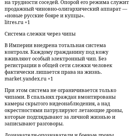
на трудности соседей. Опорой его режима служит
продажный чиновно-олигархический аппарат —
«новые русские бояре и купцы».
litres.ru +1
Система слежки через чипы
В Империи внедрена тотальная система
контроля. Каждому гражданину под кожу
вживляют особый электронный чип. Без
регистрации в общей сети слежки человек
фактически лишается права на жизнь.
market.yandex.ru +1
При этом система не ограничивается только
чипами. В спальнях граждан вмонтированы
камеры скрытого видеонаблюдения, а над
окрестностями патрулируют летающие дроны,
которые подглядывают за личной жизнью и
записывают разговоры.
Дознаватели-опознаватели и боевые дроны