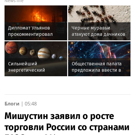
News-life
Дипломат Ульянов
Черные муравьи
прокомментировал
атакуют дома дачников
обвинения в адрес РФ
из-за пожаров в ЕС
Сильнейший
Общественная палата
энергетический
предложила ввести в
переворот: что
российских школах
принесет парад планет
курс вождения
12 августа
Блоги
|
05:48
Мишустин заявил о росте
торговли России со странами