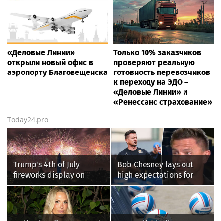
«Деловые Линии»
Только 10% заказчиков
открыли новый офис в
проверяют реальную
аэропорту Благовещенска
готовность перевозчиков
к переходу на ЭДО –
«Деловые Линии» и
«Ренессанс страхование»
Today24.pro
Trump's 4th of July
Bob Chesney lays out
fireworks display on
high expectations for
National Mall confirmed
UCLA athletics
as largest in history