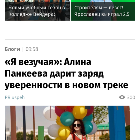
Андрея Малышева (
«Русское лото»
Новый учебный сезон в
Строителям — везет!
роман опубликован в
Колледже Вейдера:
Ярославец выиграл 2,5
2016 г. )
стартовали очные
млн рублей в лотерею
программы подготовки
от «Столото» и
фитнес-тренеров и
переехал к морю
специалистов
индустрии здоровья
Блоги
|
09:58
«Я везучая»: Алина
Панкеева дарит заряд
уверенности в новом треке
PR uspeh
300