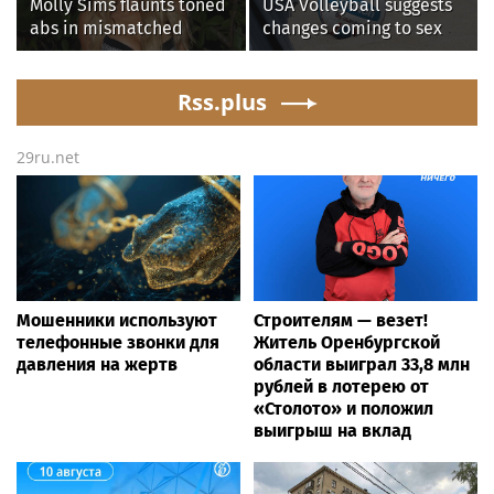
Molly Sims flaunts toned
USA Volleyball suggests
abs in mismatched
changes coming to sex
bikini during perfect
testing, while junior
beach day with her kids
families raise male
Rss.plus
athlete concerns
29ru.net
Мошенники используют
Строителям — везет!
телефонные звонки для
Житель Оренбургской
давления на жертв
области выиграл 33,8 млн
рублей в лотерею от
«Столото» и положил
выигрыш на вклад