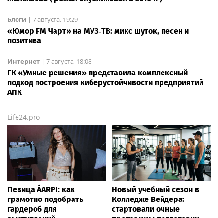
Блоги
|
7 августа, 19:29
«Юмор FM Чарт» на МУЗ‑ТВ: микс шуток, песен и
позитива
Интернет
|
7 августа, 18:08
ГК «Умные решения» представила комплексный
подход построения киберустойчивости предприятий
АПК
Life24.pro
Певица ÁARPI: как
Новый учебный сезон в
грамотно подобрать
Колледже Вейдера:
гардероб для
стартовали очные