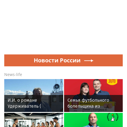
Новости России
News-life
И.И. о романе
Семья футбольного
Удерживатель (
болельщика из
Удерживающий сейчас
Нижегородской
) русского вологодского
области выиграла 1
писателя и поэта
млн рублей в лотерею