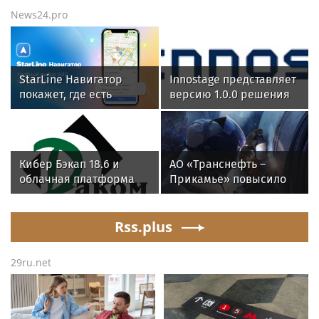
News24.pro
StarLine Навигатор
Innostage представляет
покажет, где есть
версию 1.0.0 решения
топливо и сколько
Innostage TDIR
придется ждать на АЗС
Интеллектуальная
автоматизация
расследования
Кибер Бэкап 18.6 и
АО «Транснефть –
инцидентов ИБ
облачная платформа
Прикамье» повысило
SpaceVM 6.5.9. успешно
надежность
прошли испытания на
производственной
совместимость
Rss.plus
инфраструктуры в
четырех регионах
29ru.net