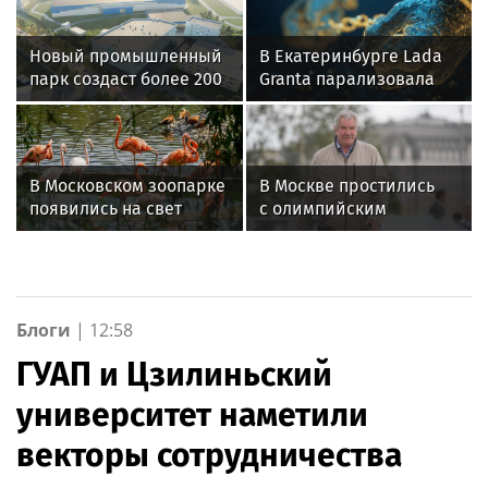
Новый промышленный
В Екатеринбурге Lada
парк создаст более 200
Granta парализовала
рабочих мест на
движение на
востоке Москвы
Амундсена
В Московском зоопарке
В Москве простились
появились на свет
с олимпийским
птенцы красного
чемпионом Иваном
фламинго
Едешко
Блоги
|
12:58
ГУАП и Цзилиньский
университет наметили
векторы сотрудничества