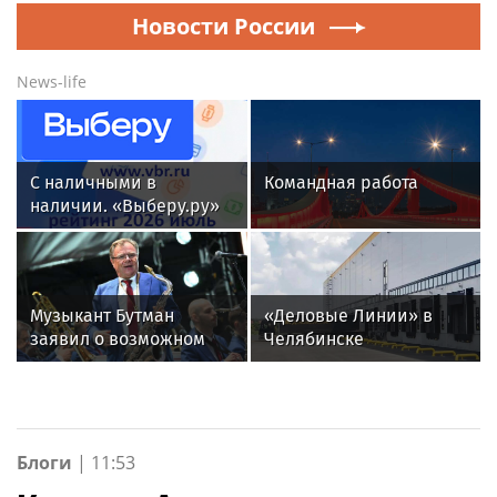
Новости России
News-life
С наличными в
Командная работа
наличии. «Выберу.ру»
составил рейтинг
кредитных карт для
снятия денег за июль
2026 года
Музыкант Бутман
«Деловые Линии» в
заявил о возможном
Челябинске
появлении первого в
переезжают на новый
России джазового вуза
адрес
Блоги
|
11:53