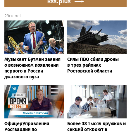
Rss.plus
29ru.net
Музыкант Бутман заявил
Силы ПВО сбили дроны
о возможном появлении
в трех районах
первого в России
Ростовской области
джазового вуза
ОфицерУправления
Более 38 тысяч кружков и
Росгвардии по
секций откроют в