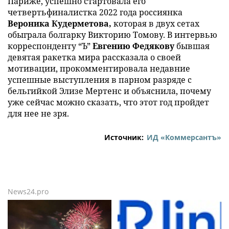
Париже, успешно стартовала его
четвертьфиналистка 2022 года россиянка
Вероника Кудерметова,
которая в двух сетах
обыграла болгарку Викторию Томову. В интервью
корреспонденту “Ъ”
Евгению Федякову
бывшая
девятая ракетка мира рассказала о своей
мотивации, прокомментировала недавние
успешные выступления в парном разряде с
бельгийкой Элизе Мертенс и объяснила, почему
уже сейчас можно сказать, что этот год пройдет
для нее не зря.
Источник:
ИД «Коммерсантъ»
News24.pro