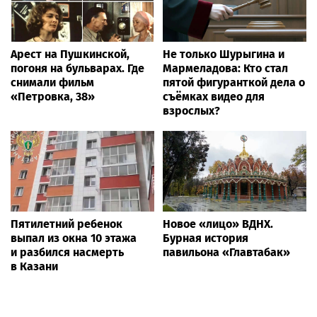
Арест на Пушкинской,
Не только Шурыгина и
погоня на бульварах. Где
Мармеладова: Кто стал
снимали фильм
пятой фигуранткой дела о
«Петровка, 38»
съёмках видео для
взрослых?
Пятилетний ребенок
Новое «лицо» ВДНХ.
выпал из окна 10 этажа
Бурная история
и разбился насмерть
павильона «Главтабак»
в Казани