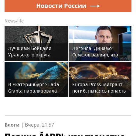
Новости России
News-life
Лучшими бойцами
Легенда "Динамо"
Уральского округа
Семшов заявил, что
Росгвардии стали
"Спартак" и
военнослужащие
"Краснодар" сыграют
озерского соединения
вничью
по охране важных
В Екатеринбурге Lada
Europa Press: мигрант
государственных
Granta парализовала
погиб, пытаясь попасть
объектов
движение на
в Сеуту на параплане
Амундсена
Блоги
|
Вчера, 21:57