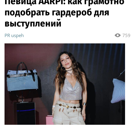
Певица ÁARPI: как грамотно
подобрать гардероб для
выступлений
PR uspeh
759