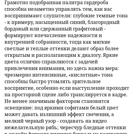
Грамотно подобранная палитра гардероба
способна незаметно управлять тем, как вас
воспринимают слушатели: глубокие темные тона
- к примеру, насыщенный синий, благородный
бордовый или сдержанный графитовый -
формируют впечатление надежности и
внутренней собранности, тогда как мягкие
светлые и теплые оттенки делают образ более
открытым и располагающим к диалогу. Яркие
цвета отлично справляются с задачей
привлечения внимания, но здесь важна мера:
чрезмерно интенсивные, «кислотные» тона
способны быстро утомлять зрительное
восприятие, особенно если выступление проходит
на просторной сцене либо транслируется в кадре.
Не менее значимым фактором становится
освещение: под яркими софитами белый цвет
может давать излишний эффект свечения, а
мелкий черный узор - создавать на видео
нежелательную рябь; чересчур бледные оттенки
в онлайн формате рискуют буквально растворить