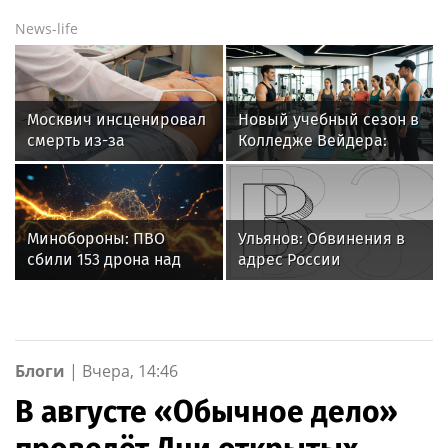
News-life
Москвич инсценировал
Новый учебный сезон в
смерть из-за
Колледже Вейдера:
нежелания платить за
стартовали очные
аборт своей девушки
программы подготовки
фитнес-тренеров и
специалистов
Минобороны: ПВО
Ульянов: Обвинения в
индустрии здоровья
сбили 153 дрона над
адрес России
Россией за ночь 9
показывают
августа
неуважение властей
Франции к народу
Блоги
|
Вчера, 14:46
В августе «Обычное дело»