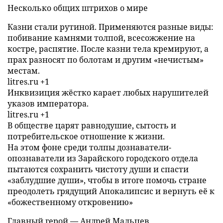
Несколько общих штрихов о мире
Казни стали рутиной. Применяются разные виды:
побивание камнями толпой, всесожжение на
костре, распятие. После казни тела кремируют, а
прах разносят по болотам и другим «нечистым»
местам.
litres.ru +1
Инквизиция жёстко карает любых нарушителей
указов императора.
litres.ru +1
В обществе царят равнодушие, сытость и
потребительское отношение к жизни.
На этом фоне среди толпы дознаватели-
опознаватели из Зарайского городского отдела
пытаются сохранить чистоту души и спасти
«заблудшие души», чтобы в итоге помочь стране
преодолеть грядущий Апокалипсис и вернуть её к
«божественному откровению»
Главный герой — Андрей Мальцев