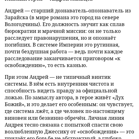
Андрей — старший дознаватель‑опознаватель из
Зарайска (в мире романа это город на севере
Вологодчины). Его должность звучит как сплав
бюрократии и мрачной миссии: он не только
расследует правонарушения, но и опознаёт
погибших. В системе Империи это рутинная,
почти бездушная работа — ведь почти каждое
расследование заканчивается приговором «к
освобождению», то есть казнью.
При этом Андрей — не типичный винтик
системы. В нём есть внутренняя чистота и
способность видеть правду за официальной
ложью. По замыслу автора, в герое живёт «Дух
Божий», и это делает его особенным: он чувствует,
где система лжёт, а где человек по-настоящему
виновен или безвинно обречён. Личная линия
Андрея тесно связана с попыткой спасти свою
возлюбленную Джессику от «освобождения» — это
придаёт его борьбе не абстрактный, а глубоко