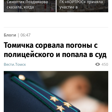
Синоптик Позднякова
ГК «КОРТРОС» приняла
сказала, когда
участие в
закончится жара в
пресс‑конференции о
Москве
развитии строительной
отрасли в Челябинске
Блоги
|
06:47
Томичка сорвала погоны с
полицейского и попала в суд
Вести.Томск
450