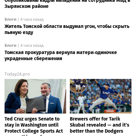
Опубликованы кадры нападения на сотрудника МВД в
Зырянском районе
Блоги
|
4 часа назад
Житель Томской области выдумал угон, чтобы скрыть
пьяную езду
Блоги
|
4 часа назад
Томская прокуратура вернула матери‑одиночке
украденные сбережения
Today24.pro
Ted Cruz urges Senate to
Brewers offer for Tarik
stay in Washington until
Skubal revealed — and it’s
Protect College Sports Act
better than the Dodgers