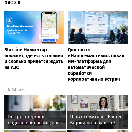
NAC 3.0
StarLine Навигатор
Quorum от
покажет, где есть топливо
«Наносемантики»: новая
и сколько придется ждать
ИИ-платформа для
на АЗС
автоматической
обработки
корпоративных встреч
Life24.pro
Гастроэнтеролог
Психосоматолог Елена
Садыков объяснил, как
Вершинина: как за 3
сахар в рационе
минуты вернуть себе