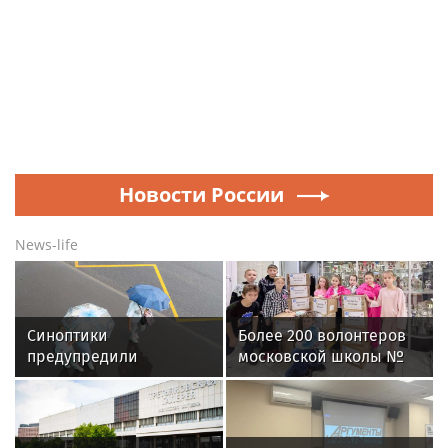
Новости России
News-life
Синоптики
Более 200 волонтеров
предупредили
московской школы №
москвичей о жаркой
2010 регулярно
погоде и дождях с
помогают участникам
грозой 6 августа
СВО