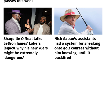
passes this week
Shaquille O'Neal talks
Nick Saban's assistants
LeBron James' Lakers
had a system for sneaking
legacy, why his new 76ers
onto golf courses without
might be extremely
him knowing, until it
'dangerous'
backfired