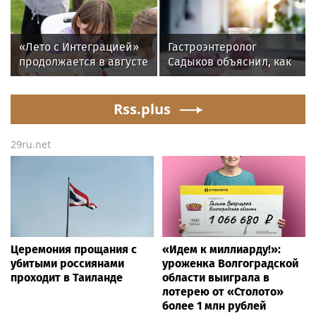
ускоряет изнашивание
равновесие
тканей
«Лето с Интеграцией»
Гастроэнтеролог
продолжается в августе
Садыков объяснил, как
— заключительный
сахар в рационе
месяц программы
ускоряет изнашивание
Rss.plus
тканей
29ru.net
Церемония прощания с
«Идем к миллиарду!»:
убитыми россиянами
уроженка Волгоградской
проходит в Таиланде
области выиграла в
лотерею от «Столото»
более 1 млн рублей