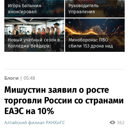
Игорь Балынин
Руководитель
анонсировал
Управления
шестидневную
вневедомственной
рабочую неделю в 2027
охраны Росгвардии по
году
Иркутской области
принял участие во
Новый учебный сезон в
Минобороны: ПВО
Всероссийском
Колледже Вейдера:
сбили 153 дрона над
совещании-семинаре в
стартовали очные
Россией за ночь 9
Нижнем Новгороде
программы подготовки
августа
фитнес-тренеров и
специалистов
индустрии здоровья
Блоги
|
05:48
Мишустин заявил о росте
торговли России со странами
ЕАЭС на 10%
Алтайский филиал РАНХиГС
362