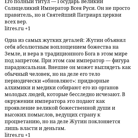
Его полный титул — Государь Великий
Солнцеликий Император Всея Руси. Он не просто
правитель, но и Святейший Патриарх церкви
всех вер.
litres.ru +1
Одна из самых жутких деталей: Жутин объявил
себя абсолютным воплощением божества на
Земле, и вера в традиционного Бога в этом мире
под запретом. При этом сам император — фигура
парадоксальная. Внешне он может выглядеть как
обычный человек, но на деле его тело
периодически «обновляют»: придворные
алхимики и медики собирают его из органов
молодых людей, которые бесследно исчезают. В
окружении императора это подают как
проявление великой божественной души и
высоких помыслов, ведущих страну к
процветанию, но на деле Жутин поклоняется
лишь власти и деньгам.
litres.ru +1