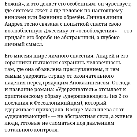
Божий», и это делает его особенным: он чувствует,
где система лжёт, а где человек по-настоящему
виновен или безвинно обречён. Личная линия
Андрея тесно связана с попыткой спасти свою
возлюбленную Джессику от «освобождения» — это
придаёт его борьбе не абстрактный, а глубоко
личный смысл.
Его миссия шире личного спасения: Андрей и его
соратники пытаются сохранить человечность
там, где она объявлена преступлением, и тем
самым удержать страну от окончательного
падения перед грядущим Апокалипсисом. Отсюда
и название романа: «Удерживатель» отсылает к
христианскому образу «удерживающего» (из 2‑го
послания к Фессалоникийцам), который
сдерживает приход зла. В мире Малышева этот
«удерживающий» — не абстрактная сила, а живые
люди, готовые не сломаться под давлением
тотального контроля.