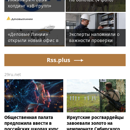
холдинг «эВ-групп»
ускорил кадровый
документооборот с
помощью HRlink
«Деловые Линии»
Эксперты напомнили о
открыли новый офис в
важности проверки
аэропорту
электросетей перед
Благовещенска
вводом зданий в
Rss.plus
эксплуатацию
29ru.net
Общественная палата
Иркутские росгвардейцы
предложила ввести в
завоевали золото на
российских школах курс
чемпионате Сибирского