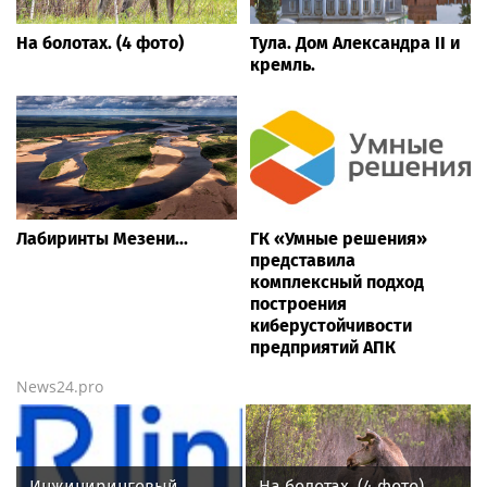
На болотах. (4 фото)
Тула. Дом Александра II и
кремль.
Лабиринты Мезени...
ГК «Умные решения»
представила
комплексный подход
построения
киберустойчивости
предприятий АПК
News24.pro
Инжиниринговый
На болотах. (4 фото)