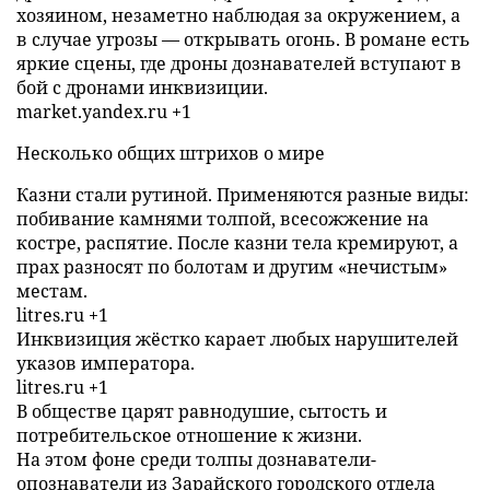
хозяином, незаметно наблюдая за окружением, а
в случае угрозы — открывать огонь. В романе есть
яркие сцены, где дроны дознавателей вступают в
бой с дронами инквизиции.
market.yandex.ru +1
Несколько общих штрихов о мире
Казни стали рутиной. Применяются разные виды:
побивание камнями толпой, всесожжение на
костре, распятие. После казни тела кремируют, а
прах разносят по болотам и другим «нечистым»
местам.
litres.ru +1
Инквизиция жёстко карает любых нарушителей
указов императора.
litres.ru +1
В обществе царят равнодушие, сытость и
потребительское отношение к жизни.
На этом фоне среди толпы дознаватели-
опознаватели из Зарайского городского отдела