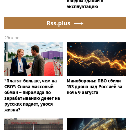
вводом зданий в
эксплуатацию
Rss.plus
29ru.net
"Платят больше, чем на
Минобороны: ПВО сбили
СВО": Снова массовый
153 дрона над Россией за
обман – пирамида по
ночь 9 августа
зарабатыванию денег на
русских падает, унося
жизни?