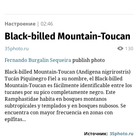
машиностроение по
семье Шукшиной
всей России
Настроение
|
02:46
Black-billed Mountain-Toucan
35photo.ru
130
Fernando Burgalin Sequeira
publish photo
Black-billed Mountain-Toucan (Andigena nigrirostris)
Tucán Piquinegro Fiel a su nombre, el Black-billed
Mountain-Toucan es fácilmente identificable entre los
tucanes por su pico completamente negro. Este
Ramphastidae habita en bosques montanos
subtropicales y templados y en bosques nubosos. Se
encuentra con mayor frecuencia en zonas con
epífitas...
Источник:
35photo.ru