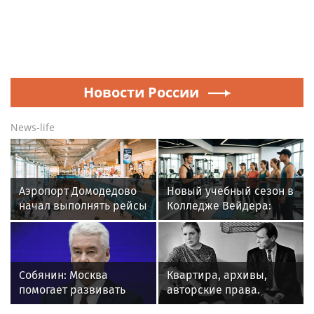
Новости России
News-life
Аэропорт Домодедово
Новый учебный сезон в
начал выполнять рейсы
Колледже Вейдера:
по согласованию
стартовали очные
программы подготовки
фитнес-тренеров и
специалистов
Собянин: Москва
Квартира, архивы,
индустрии здоровья
помогает развивать
авторские права.
транспортное
Почему кипят страсти в