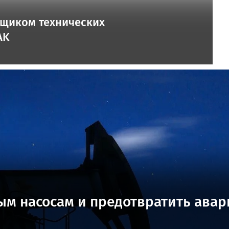
вщиком технических
AK
м насосам и предотвратить авар