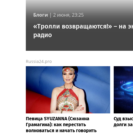
Блоги
|
2 июня, 23:25
«Тролли возвращаются!» – на э
радио
Russia24.pro
Певица SYUZANNA (Сюзанна
Суд взы
Грамагина): как перестать
долги з
волноваться и начать говорить